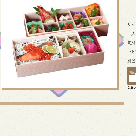
サイ
二人
旬鮮
ッピ
風呂