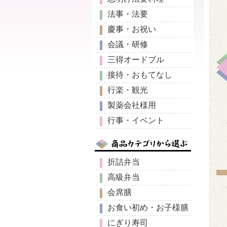
法事・法要
慶事・お祝い
会議・研修
三得オードブル
接待・おもてなし
行楽・観光
製薬会社様用
行事・イベント
折詰弁当
高級弁当
会席膳
お食い初め・お子様膳
にぎり寿司