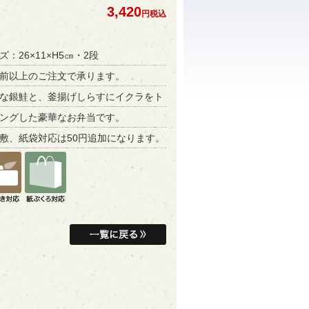
3,420
円税込
ズ：26×11×H5㎝・2段
前以上のご注文で承ります。
な銀鮭と、釜揚げしらすにイクラをト
ングした豪華なお弁当です。
敷、紙袋対応は50円追加になります。