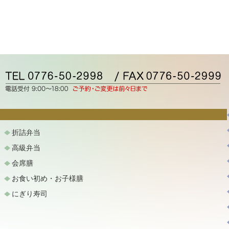
折詰弁当
高級弁当
会席膳
お食い初め・お子様膳
にぎり寿司