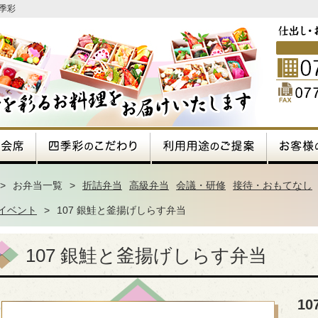
季彩
>
お弁当一覧
>
折詰弁当
高級弁当
会議・研修
接待・おもてなし
イベント
>
107 銀鮭と釜揚げしらす弁当
107 銀鮭と釜揚げしらす弁当
1