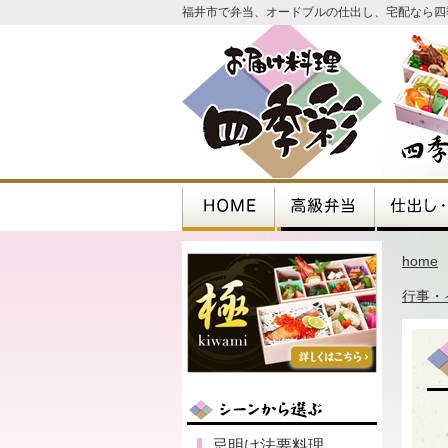
福井市で弁当、オードブルの仕出し、宅配なら四
home
行事・
忌明け法要料理