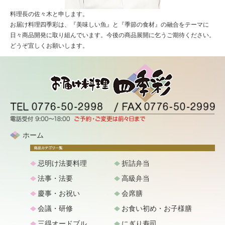
料理長の佐々木と申します。
お届け料理四季彩は、『美味しい魚』と『季節の食材』の融合をテーマに
日々商品開発に取り組んでいます。今後の商品展開に乞うご期待ください。
どうぞ宜しくお願いします。
ホーム
忌明け法要料理
折詰弁当
法事・法要
高級弁当
慶事・お祝い
会席膳
会議・研修
お食い初め・お子様膳
三得オードブル
にぎり寿司