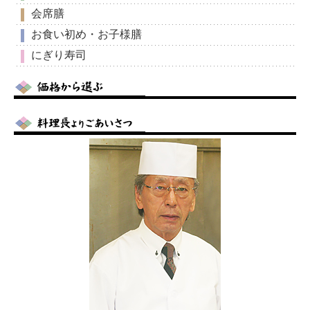
会席膳
お食い初め・お子様膳
にぎり寿司