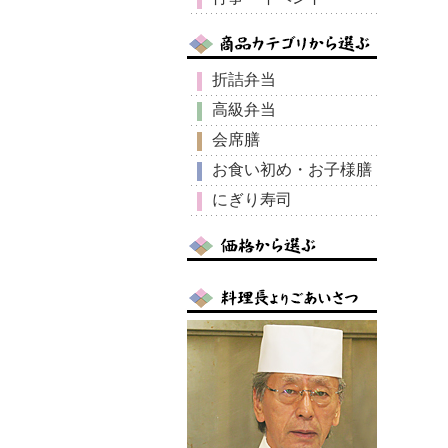
折詰弁当
高級弁当
会席膳
お食い初め・お子様膳
にぎり寿司